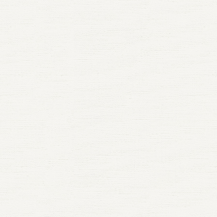
 それぞれの個性が重なり合うことで、咀嚼するたびに異なる
そうです。 その点で、もち米はとても特徴的です。もち米はア
ンにも三五八を取り入れて、新たな料理の扉を開けてみません
れました。 蒸したもち米は、炊飯器のものより余分な水分が抜
、手を動かして一緒に作る楽しさがあります。そういう意味で
は事前にお申し込みください。 【入場について】 受付け
感じられるご飯になります。 ただし、本当に素材の良さを味わ
スがゼロで、だからこそあの強い粘りが出るとのことでした。
で美味しい食事になること間違いなしです！ おすすめレシピ
いため、粒感が出て、噛みごたえのある仕上がりになります。
ち米は「食べもの」であると同時に、「家族の体験」でもある
リストバンドをもらってください。 【目指せ！コンプリー
ときは、単一品種で炊くのがベスト。 “ブレンド”はあくまで補
ときに「まったく違う」と感じるのも、こうした性質の違いが
や赤飯のように、しっかりした食感を楽しみたいときには、蒸
しれません。 もち米を選ぶときは、精米時期をよく見たい で
 たくさん巡ってシールを集めよう！ 好きなコンテンツに参加
レンジとして活用し、「今日はあっさり」「今日は香りを楽し
らです。 難しい話に聞こえるかもしれませんが、要するに、も
さが出やすいそうです。 ただ、蒸しはどうしても見極めが少し
際にもち米を買うときは、どこを見ればよいのでしょうか。 御
受付けでもらえるリストバンドにシールを貼る シールを５つ集
」と、食卓の選択肢が広がることが大切です。 備蓄米を「我
生まれつき「もっちりする力」がとても強いお米だということ
、慣れが必要になります。家庭で初めてもち米を扱うなら、ま
イマルでは、いちばん大切なのは「精米時期」だと話していま
付けに報告すると．．．！？ 対象コンテンツはコチラ↓↓↓
はなく「工夫」で楽しむ 備蓄米を炊くときに、ちょっとしたコ
 向いている料理も違う うるち米ともち米は、向いている料理
飯器で基本を覚えて、もち米の扱いに慣れてから蒸しに挑戦す
もちろん、何年産かも目安にはなりますが、それ以上に、精米
発想でアートを楽しもう！ ※アート系コンテンツでもらえるシ
り入れるだけで、味わいがまるで変わります。 ・水はやや少
ます。 うるち米は、炊きたての白ごはん、おにぎり、お弁当な
が無理なく楽しめると思います。 同じもち米でも、炊くか蒸す
らあまり時間がたっていないものの方が状態がよいことが多い
計1枚です。 〘どろんこ手形〙 〘チョーク落書き〙 〘七夕短
して炊く（柔らかくなりすぎを防ぐ） ・2〜3分蒸らすことで、
々の食事全般に向いています。ふだんの食卓のベースになるお
感が変わる。そこもまた、もち米のおもしろいところです。 よ
す。玄米で保管して、必要に応じて精米したものは、風味も感
新聞紙でエコバックを作ろう！ 〘新聞紙エコバック〙 トラク
均一に行き渡り、粒立ちが良くなる ・日本酒を少し加えると、
。 一方でもち米は、その粘りを生かす料理に向いています。赤
失敗は「やわらかすぎる」「芯が残る」 炊飯器で炊く場合、大
くなります。 また、もち米とうるち米が混ざっていないかを見
転席に乗ってみよう！ 〘ISEKIのトラクター〙 やり投げに挑
甘みが際立つ（ごく少量でOK） こうした工夫は、料理上手で
こわ、お餅、おはぎ。どれも、もち米だからこそ出せる食感が
敗はそこまで多くありませんが、気をつけたいポイントはあり
も大事です。通常はきちんと分けて扱われていますが、機械の
みよう！ 〘やり投げ体験〙 お米の重さを計ってピタリ賞を狙
もすぐに取り入れられます。 そして何より、「今日のご飯がち
す。とくに餅にしたときの伸びや腰、歯切れなどは、もち米な
 ひとつは、やわらかくなりすぎることです。これは、水を多く
っていた粒が混ざることも、絶対にないとは言い切れません。
 〘お米の重さ当て〙 会場内にある謎を解き明かそう！ 〘謎解
楽しみになる」——その気持ちの積み重ねが、災害時にも“心
の魅力です。 さらに、もち米の中でも品種によって向き不向き
ぎたときや、炊き上がってすぐにフタを開けてしまったときに
は白っぽく、やや丸みがあり、うるち米とは形も印象も違いま
〙 【特にオススメしたい！コーナー】 ふれあい動物 ・
”になるのではないかと私たちは思っています。 備蓄米から始
ます。餅に向くもの、蒸しておいしいものなど、それぞれに個
やすくなります。こういうときは、水加減を欲張りすぎないこ
ていて明らかに違う粒が混ざっていると感じたら、避けた方が
気のマイクロブタさん🐷 ・ウサギさん抱っこ🐇 ・仔ヒツジ
お米を好きになる」体験 備蓄米に対するネガティブなイメージ
るので、料理に合わせて選ぶ楽しさもあります。 逆に、うるち
炊き上がり後に10分ほど蒸らすことを意識すると、かなり防ぎ
す。 大事なのは、「新しく精米されたものか」「そのお米らし
仔ヤギさん🐐のエサやり♪ ・ちっちゃ可愛いモルモットさん🐁
は「お米全体への誤解」につながっていることがあります。 で
わりにもち米をそのまま使うと、想像よりもずっと粘りが強く
なります。 もうひとつは、中心に少し芯が残ることです。こち
ろいになっているか」。このあたりを意識するだけでも、選び
トゲーム 【ルール】※１１:００、１４:００の計２回開催 ･