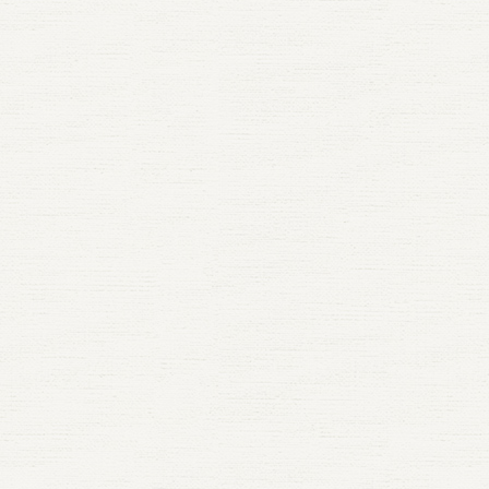
け感」
くなる
能な商品です。 ぜひ、あなたのキッチ
してく
はなく
れる方
表情が
ミロー
か？いつもの食卓に彩りを添えて、豊か
けやす
は、も
で必ず
いたい
食べた
はこちら https://miine.co.jp/recipe/
おこわ
のかも
ト！】
完やア
あるか
しのよ
は、実
する 
みたい
ち米は
難しく
稲プラ
めて受
慢」で
です。
ずは炊
した。
自由な
ツを取
も違い
るほう
してか
ールは合
なめに
ど、日
かで食
そうで
冊〙 
水分が
米です
くある
じやす
ターの運
風味と
飯、お
きな失
ること
戦して
なくて
ありま
ます。
中に残
おう！
ょっと
らでは
入れす
もち米
き初級
の備え
があり
起こり
す。見
いつも人
まる「
性があ
とと、
安心で
さん🐏
は、実
米の代
やすく
い粒ぞ
お野菜ロ