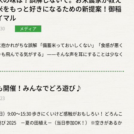
米の味は？誤解しないで。お米農家が教え
たような見た目をしています。 御稲プライマルでも、「半透明
の効果や、その万能な用途から、今、再び注目を集めているん
ともできます。ただ、最初から水を多くしすぎると、炊き上が
れぞれ違いがあります。だからこそ、もち米の世界は奥深く、
米をもっと好きになるための新提案！御稲
ろん、お肉やお魚も絶品に 汁物・スープ： 隠し味に使うと、
ものがうるち米、真っ白いお米がもち米」という話がありまし
特徴: 麹の甘みと香りが特徴の万能調味料 期待できる効果: 健康
わらかくなりすぎて、ベタっとした印象になりやすくなりま
によっても楽しみ方が変わります。 もち米のおいしい食べ方
イマル
深みがアップ 塩おにぎり： 塩の代わりに使って、旨みたっぷ
慣れてくると、この違いは意外とわかりやすいものです。 さら
合比率？！ 「三五八」というユニークな名前は、その材料の
もち米をおいしく炊くうえで大切なのは、水加減を大きく変える
はり赤飯、おこわ、餅、おはぎ もち米のおいしさをしっかり味
にぎりに ぜひ「三五八」を食卓に！ この放送を機に、日本の
ち米は少し丸みのある粒に見えることもあります。もし袋の中
.30
【主説】 塩：麹：蒸米の割合が 3：5：8 であることから名
メディア
りも、次にお話しする「浸水」をしっかりすることです。 失敗
ら、まずは定番の食べ方がおすすめです。赤飯、おこわ、お
な発酵食「三五八」の魅力と、その万能性を多くの方に知って
違う粒が混ざっていれば、それはうるち米が混ざっている可能
1：1 の割合で使用するという説も どちらの説にせよ、この数字
ためにいちばん大事なのは、浸水です もち米を炊くときに、い
はぎ。どれも、もち米の粘りや甘みをきちんと感じられる料理
ければ幸いです。 まずは「三五八」で手軽に発酵食生活を始め
に抱かれがちな誤解 「備蓄米っておいしくない」「食感が悪く
ります。同じ「米」でも、よく見ると表情が違う。その違いを
になっているんですね。 江戸時代から続く知恵！三五八の歴
大切なのは浸水時間だといってもいいかもしれません。 御稲プ
 今回のお話の中で印象的だったのは、「お母さんの赤飯がいち
日の食卓に健康と美味しさをプラスしませんか？ 弊社の「三五
りも飛んでる気がする」 ——そんな声を耳にすることは少なく
、お米を見る目も少し変わってくるかもしれません。 炊き上が
け継がれてきた歴史ある食品です。 もともとは、野菜を無駄
ルでは、半日から1日ほど浸しておくのが理想だと話していま
いしい」という言葉でした。特別な味付けをしなくても、炊き
、オンラインストアやイベント等でお買い求めいただけます。
せん。 確かに、備蓄米は“非常時のために保存しておくお米”と
違いはもっとはっきりする うるち米ともち米の違いがいちばん
れていました。三五八に漬け込んだ漬物は「三五八漬け」と呼
前の日のうちに水につけておけるなら、それがいちばん安心で
上げ方で、もち米のおいしさは大きく変わるそうです。とくに
三五八」の商品ページはこちら
質上、数年単位の保存期間を想定しており、どうしても精米し
かるのは、やはり炊き上がったときです。 うるち米は、ふっく
秋田県など）の農家では、保存食として欠かせない存在でし
ち米の芯までしっかり水が入ることで、炊き上がりがぐっと安
仕上げたものは、余分な水分を含みすぎず、粒感が立ちながら
お米と比べて香りや水分量、ふっくら感に差が出てしまうこと
立ちよく炊き上がり、日々のごはんとして食べやすい食感にな
で、保存食として活用されてきた 農家の知恵: 自分たちが育て
す。 もし時間がないときは、お湯を使う方法もあります。お湯
っかりもちもちしていて、噛みごたえのあるおいしさになると
も開催！みんなでどろ遊び♪
ます。 しかし、それは「備蓄米そのものがまずい」という意味
。それに対して、もち米は炊き上がるとぐっと粘りが強くな
べ物を大切にしてきた 昔の人々の知恵と想いによって日本の
ことで浸水が早まり、1〜2時間ほどでもある程度炊きやすくな
す。 一方で、家庭で気軽に作るなら炊飯器も十分おすすめで
.23
く、食べ方や保存方法、選び方を間違っているケースが多いの
とまりやすく、もちもちとした食感が出てきます。 混ぜたとき
『三五八』なのです。 三五八は使い方無限大！キッチンでの
です。忙しい日にはありがたい方法ですね。 ただ、やはりじっ
飯器で炊くと水分が残りやすく、しっとりやわらかく仕上がる
 そして、なにより—— お米という食材そのものが、本来持っ
さ、しゃもじにのる感じ、口に入れたときの弾力。そうしたひ
強いかもしれませんが、その使い方は実に多様です。最近では
で浸したほうが、もち米の中までしっかり水が入りやすく、仕
おはぎのように丸める料理にも向いています。初めてもち米を
日）9:00～15:30 歩きにくいけど感触がおもしろい！ どろんこ
多彩な美味しさや個性が、「まずい備蓄米」のイメージで誤解
とつが、うるち米とは違います。御稲プライマルでも「食べれ
。 漬物: 野菜を漬け込んで「三五八漬け」に（もちろん、こ
も安定しやすいようです。急ぎの日はお湯、時間がある日は水
にとっては、炊飯器の方が気軽で失敗しにくいでしょう。 さら
び 2025 －夏の田植え－（当日参加OK！） ※空きがあるか
しまうことは、とても残念に感じています。 備蓄米をおいしく
とわかる」と話していましたが、まさにその通りで、実際に口
ってしばらく置くと、麹の力で旨みが増し、身が柔らかくなりま
かり。そんなふうに考えておくと使いやすいと思います。 外は
つき機がなくても、炊いたもち米を茶碗の中ですりこぎなどで
でご確認ください。 ※申込み不要で参加できるコンテンツもた