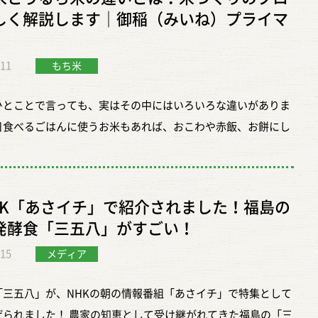
れば、家庭の炊飯器でも十分おいしく炊くことができます。 御
引き立ちます。 もちろん炊いて食べることもできますが、もち
―――――――――――――――――――――― 【会場】 産
しく解説します｜御稲（みいね）プライマ
イマルでも、もち米は特別な道具がなくても楽しめるお米だと
さがいちばんよく出るのは、やはりその粘りと、もっちりとし
ちゃん（福島県本宮市白岩字柳内5-1） ◇臨時駐
いました。ここでは、炊飯器で失敗しにくいもち米の炊き方
を生かした料理です。炊き上がったときのまとまり方、口の中
沢野球場（ 福島県本宮市和田石上１４１−１） 【参加費】 田
.11
加減の考え方を、できるだけわかりやすくお伝えします。 もち
もち米
る弾力、噛んだときに広がる甘みは、うるち米とはまったく違
参加費：500円／1名 ※田んぼの中に入る方のみ必要です。
飯器でもちゃんとおいしく炊けます まずお伝えしたいのは、も
。 毎日のごはんとは別に、食卓に少し楽しみを足してくれるお
ント保険料を含みます。 ※当日、受付にてお支払いください。
ひとことで言っても、実はその中にはいろいろな違いがありま
炊飯器でも問題なく炊けるということです。 「もち米は蒸し器
れが、もち米なのだと思います。 もち米の特徴は「白さ」と
会場内には申込み不要・無料で楽しめるコンテンツも多数あり
日食べるごはんに使うお米もあれば、おこわや赤飯、お餅にし
いと難しそう」と思われることもありますが、家庭で気軽に始
」 もち米を初めて選ぶ方にとって、いちばんわかりやすい特徴
 【申し込みについて】 イベント公式サイト↓↓
むお米もあります。ふだん何気なく口にしていると、どれも同
ら、むしろ炊飯器のほうが取り組みやすいくらいです。最近は
目です。 うるち米は、少し透き通るような半透明の粒をしてい
//doronnko2026-7-5.peatix.com/view 事前申込み締切：6月30
に見えるかもしれませんが、実際に比べてみると、見た目も、
米モード」が付いている炊飯器もあるようですが、御稲プライ
、もち米は全体に白っぽく見えることが多いです。袋に入った
） ※当日参加も可能ですが、田植えスペースに空きがある場合
、使い方もずいぶん違います。 その代表が「うるち米」と「も
お話では、基本的には普通の炊飯モードで十分とのことでし
も、なんとなくやわらかい白さがあるので、見慣れてくると違
なります。 確実に体験をご希望の方は、事前申込みをおすすめ
HK「あさイチ」で紹介されました！福島の
です。 どちらも同じお米ですが、炊き上がりの印象も、料理に
炊飯器で炊いたもち米は、水分がほどよく残るので、しっとりや
かりやすくなります。 ただ、白ければ何でもよい、というわけ
。 ◇受付について ご来場後、受付にて必ずリストバンドをお
発酵食「三五八」がすごい！
ときの存在感も、まったく別のものと言っていいほど違いがあ
く仕上がりやすいのが特徴です。おはぎのように丸めたり、や
りません。乾燥の具合によって見え方に違いが出ることもあり
りください。
.15
。今回は、御稲プライマルへのインタビューをもとに、もち米
メディア
めに食べたいときには、炊飯器の仕上がりはとても向いていま
、少しうるち米に近く見えるものでも、もち米としての性質を
――――――――――――――――――――――
ち米の違いを、できるだけわかりやすくお伝えします。 いちば
初めてもち米を扱う方ほど、まずは気負わず、いつもの炊飯器で
と持っていることはあります。見た目だけで決めつけず、「そ
「三五八」が、NHKの朝の情報番組「あさイチ」で特集として
な違いは、そのまま食べるか、手をかけて楽しむか うるち米
みるのがおすすめです。 基本の流れは、思っているよりシンプ
らしさ」があるかを見ることが大切です。 そして、何よりはっ
げられました！ 農家の知恵として受け継がれてきた福島の「三