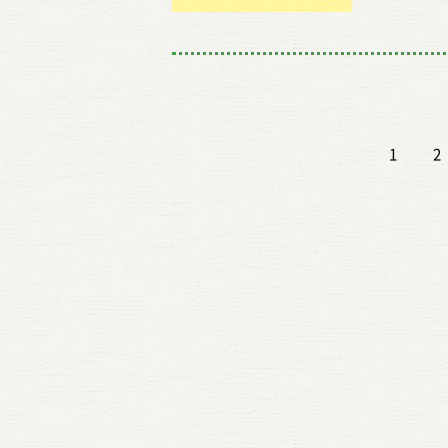
食べる
にする
す（高たんぱく低脂質な食材もパサつかず
やわら
ついて
くさん
「備蓄
な食べ
して加えることで、程よい甘みとコクがプ
水不足
最近で
まくる
ド」を提
しめる
の材料としても活用可能 三五八がキッ
きは、
り、昔
で自由
を備蓄
いです
美容や健康にも良いので、毎日の食卓に
しっと
時代に
待ちくだ
品種 
ごとに
麹」と「乾燥麹」の違いを徹底解説！ 
っとり
かもし
https:/
ほど香
やすい
1
2
燥麹（かんそうこうじ）」の2種類があ
かり残
ち米が
【田植
甘みが
が魅力
わってきますので、自分に合った三五八を
まりも
と餅つ
よ！ 田
補って
っかり
ピードが早く、キムチの熟成のように状態
ていま
る手伝
13:3
ックで
客様か
肉や魚はそのまま焼くだけ、野菜はそのま
と、水
いまし
バランス
になると
話して
を分解して旨みや柔らかさを引き出す力
す。こ
米で握
ごろ 1
い。味
おかず
んな人におすすめ！ * 麹の旨味や香りを
蒸らし
は、も
い流せます
細なも
そんな
* 塩分を控えた料理を作りたい方 * 時
な水分
す。 
11:40
担を考
この違
その優れた保存性を活かしながら、日本
急いで
ったか
加費：5
イヤー」
では「
稲プライマルの三五八（さごはち）はこち
も、お
にもち
いお願
い甘さ
はやや
は、日本の食文化を支えてきた伝統的な
ありま
るだけ
田植え