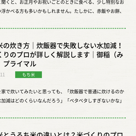
と聞くと、お正月やお祝いごとのときに食べる、少し特別なお
型イベント！ ・自然、グルメ、遊び、夏の思い出づくり♪
い浮かべる方も多いかもしれません。たしかに、赤飯やお餅、
な方にぴったり】 ・自然の中でたくさん遊びたい方 ・お子さ
など、もち米は「ハレの日」の食卓によく似合います。けれど
別な体験をさせたいご家族 ・田植えや泥遊びを楽しみたい方
もち米の魅力はそれだけではありません。 ふっくら蒸し上がっ
ふれあいや地元グルメを満喫したい方
の香り。口に入れたときのもっちりした食感。噛むほどに出て
―――――――――――――――――――――― 【日時】
米の炊き方｜炊飯器で失敗しない水加減！
さしい甘み。もち米には、毎日のごはんとはまた違う、どこか
7月5日（日） 9:00～15:30 ◇田んぼに入れる時間 ① 9:00～
くりのプロが詳しく解説します｜御稲（み
するおいしさがあります。 今回は、御稲プライマルへのインタ
② 10:20～11:35 ③ 11:40～12:55 ④ 13:00～14:30 ※各回、体験時
）プライマル
をもとに、もち米とはどんなお米なのか、どんなふうに食べる
30分程度です。 ◇田植え体験 苗を田んぼに植えてみよう！
.11
しいのか、選ぶときは何を見ればよいのかを、できるだけわか
もち米
られながらも、一歩ずつ進む感覚は田んぼならでは。 なかなか
くお伝えします。 もち米とは、手をかけておいしくなるお米
い貴重な体験を、ぜひご家族でお楽しみください。 田植えの先
を家で炊いてみたいと思っても、「炊飯器で普通に炊けるのか
私たちが主食として食べているお米は「うるち米」です。炊い
苗の植え方やコツを教えてくれるので、初めての方でも安心で
水加減はどのくらいなんだろう」「ベタベタしすぎないかな」
によそい、そのまま食べる、いちばん身近なお米ですね。 それ
◇どろんこ体操 泥の感触を楽しみながら、田んぼの中で思いっ
し不安に感じる方は多いかもしれません。 ふだん炊いているう
てもち米は、そのままごはんとして食べるというより、ひと手
を動かそう! 転んでも楽しい、汚れても楽しい！ 全身どろん
とは性質が違うので、たしかに少しだけ気をつけたいポイント
て楽しむお米です。赤飯にしたり、おこわにしたり、おはぎに
った姿は、思わず写真に残したくなります。 ※指定の洗い場で
ます。けれど、難しく考えすぎなくても大丈夫です。基本さえ
、お餅にしたり。手をかけるほど、もち米ならではの持ち味が
い流せます。
米とうるち米の違いとは？米づくりのプロ