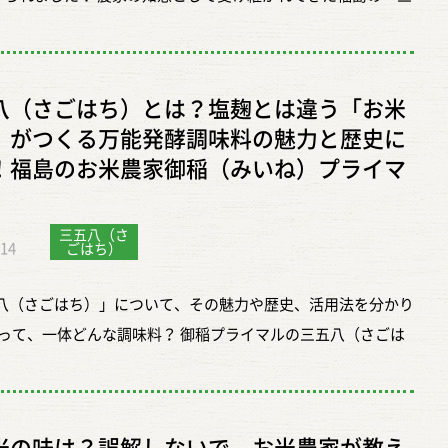
たちが毎日のごはんとして食べている、いちばん身近なお米で
 もち米を炊飯器で炊く流れは、実はそれほど複雑ではありませ
うのが粘りです。炊いたとき、混ぜたとき、食べたとき。もち
け」。ただの漬物ではない、そのスーパーパワーと万能な活用
いて、そのまま茶碗によそって食べる。おにぎりやお弁当にも
やることは、大きく分けると次のような流れです。 もち米を洗
にかく粘りが強く、もっちりとした食感があります。手に取っ
紹介します！ ＞＞「三五八」の商品ページはこちら ぬか床よ
すく、ふだんの食卓の中心にあるお米ですね。 それに対して、
かり浸水させる 炊飯器に入れて水を加える 普通の炊飯モード
の重たさや、口の中でのまとまり方も、うるち米とは別物で
な万能漬け床「三五八」 番組では、ぬか床よりも手軽に始めら
は少し違います。もちろん炊くこともできますが、赤飯にした
 炊き上がったら少し蒸らす こうして見ると、ふだんのお米を
同じ「お米」と呼ばれていても、食べ比べればすぐに違いがわか
八（さごはち）とは？塩麹とは違う「お米
け床として、弊社の「三五八」にスポットが当てられました。
こわにしたり、お餅にしたり、おはぎにしたりと、ひと手間か
順とそこまで大きくは変わりません。 ただ、もち米ならではの
れくらい、もち米にははっきりとした個性があります。 もち米
」がつくる万能発酵調味料の魅力と歴史に
、食塩・麹・蒸米を3:5:8の割合で混ぜた福島発祥の伝統的な
しむことで、その良さがぐっと生きてくるお米です。 御稲プラ
ポイントがあるとすれば、「浸水」と「蒸らし」です。この二
しさは、噛むほどに広がる甘みと旨みにある もち米のおいしさ
！福島のお米農家御稲（みいね）プライマ
品です。 時短になる！：美味しいお漬物ができるだけでなく、
でも、うるち米は「主食として食べるごはん」、もち米は「加
寧にしてあげるだけで、炊き上がりの印象はかなり変わってき
にあるのかと聞かれたら、まず思い浮かぶのは、やはりあの独
としても料理に活用できるため、日々の調理の時短に役立ちま
食べるお米」と話していました。これが、いちばんわかりやす
 水加減は、基本的には普段のお米と同じで大丈夫 もち米を炊
感です。しっかり粘りがあるのに重すぎず、噛むほどに甘みと
からだにやさしい！：麹がたっぷりと含まれており、健康にも良
三五八（さ
かもしれません。 毎日のごはんとして食べやすいのがうるち
、いちばん気になるのはやはり水加減ではないでしょうか。 御
.14
ごはち）
出てくる。あの感じは、もち米ならではです。 実際に、御稲プ
が期待できます。 昔から伝わる暮らしの知恵を継ぐ 三五八漬
りやもっちり感を生かして、特別な一品にしていくのがもち
イマルでは、「基本は普通のお米とほぼ一緒で大丈夫」と話し
ルでも「甘みがあっておいしい」「味が濃い感じがする」とい
野菜やお米を無駄にしない」という先人たちによる暮らしの知
う考えると、それぞれの役割が見えてきます。 見た目にも違い
八（さごはち）」について、その魅力や歴史、活用法を分かり
した。もち米だからといって、最初から極端に水を増やしたり
想をもらうことがあるそうです。なかには一年中もち米を買っ
生まれた発酵食品です。 今回は、三五八漬けを伝承する様子
 お店に並んでいる袋の中をよく見ると、うるち米ともち米は見
って、一体どんな調味料？ 御稲プライマルの三五八（さごは
たりする必要はないそうです。 これは少し意外に感じるかもし
さる方もいるとのことでした。もち米は、年末年始だけのもの
魅力についてインタビューを受けました。 🍽️ 漬物だけじゃ
も違いがあります。 うるち米は、少し透き通ったような半透明
こめこうじ）、蒸した米の3つのシンプルな材料で作られる、
んが、まずはいつものごはんと同じ感覚で始めてみるのがいち
く、好きな方にとっては季節を問わず食べたくなるお米なので
三五八の活用術 番組では、三五八を漬物以外に活用するレシピ
していることが多いです。光に当てると、どこかすっとした印
調味料の最大の特徴は、米麹（こめこうじ）由来のやさしい甘
敗しにくい方法です。 もちろん、やわらかめが好きな方は少し
また、もち米はひとくちにひとつではありません。品種によっ
介しました。 漬けることで食材の旨みを引き出し、柔らかくす
ります。一方で、もち米は全体に白っぽく、やわらかな白さを
した甘さが感じられ、料理に深いコクが加わります。 また、
めにしてもよいですし、しっかりめの食感が好きなら控えめに
に向くもの、蒸しておいしいもの、伸びや腰が出やすいものな
八は、万能調味料としても大活躍します！ 三五八漬け： 野菜