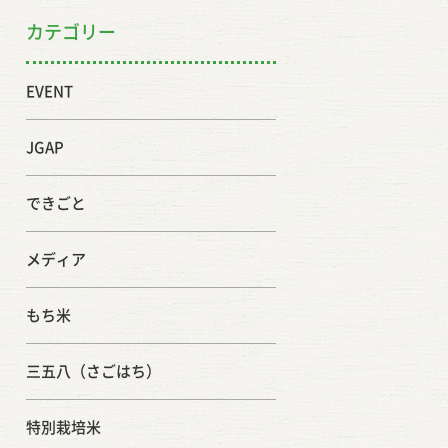
カテゴリー
EVENT
JGAP
できごと
メディア
もち米
三五八（さごはち）
特別栽培米