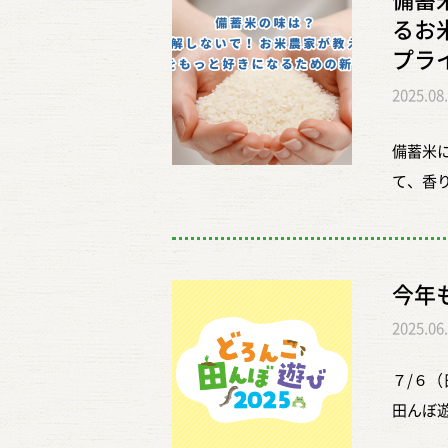
備蓄
まとっ
発酵食品として期待できる健康や美容へ
するこ
ど、そ
るお
はもち
っぽい
ですよ！ 基本の材料: 塩、麹、蒸米 味の
りがや
食べ方
プラ
コクと
た。見
や美容への好影響 名前の由来は数字の配
す。 
は、や
りのお
に、も
2025.08
配合比率に由来するという説が有力です。 
ことよ
わうな
伝統的
に形の
付けられた 【一説】 全ての材料を 1：
しない
餅、お
いただ
備蓄米
性もあ
の組み合わせが三五八の美味しさの秘訣
ちばん
です。
て、毎
て、香
知ると
史と役割 三五八は、実は江戸時代から受
ライマ
ばんお
八」は
ありま
ると、
なく使い切るための保存食として重宝さ
した。
方や仕
＞＞「
いう性
よくわ
ばれ、特に東北地方（福島県、山形県、
す。も
蒸して
たての
らと粒
た。 長期保存: 野菜などを漬け込むこと
定しま
も、し
今年
もあり
ります
た米や野菜を余すことなく使い切り、食
に浸す
いいま
2025.06
ではな
り、ま
発酵食文化を築いた、伝統的な調味料が
るそう
す。炊
です。
の重た
万能性 三五八は「漬物」のイメージが
くり水
ので、
７/６（
ている
とつひ
肉や魚料理にも積極的に活用されています
上がり
扱う方
田んぼ遊
されて
ば別物
れが王道！） 肉・魚料理: 肉や魚に塗
でしっ
に、餅
は受付