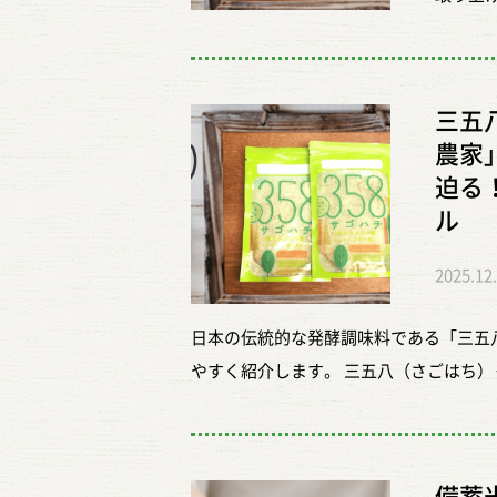
は、私
ルです
きり違
五八漬
す。炊
ん。 
米はと
術をご
使いや
う しっ
たとき
り簡単
もち米
で炊く
す。 
三五
れる漬
り、お
炊く手
る。そ
農家
三五八は
けて楽
大事な
のおい
迫る
発酵食
イマル
つを丁
はどこ
ル
調味料
工して
ます。
特の食
す。 
い違い
くとき
2025.12
旨みが
い効果
米。粘
稲プラ
ライマ
けは「
米。そ
日本の伝統的な発酵調味料である「三五
ていま
った感
恵から
がある
やすく紹介します。 三五八（さごはち）
減らし
てくだ
や、その
た目に
ち）はこちら！ 三五八は、塩、米麹（
れませ
ではな
ない！
の粒を
日本の伝統的な発酵調味料です。 この
ばん失
す。 
もご紹
象があ
みと豊かな香り。塩味の中にほんのりと
だけ多
て、餅
る三五