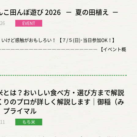
こ田んぼ遊び 2026 － 夏の田植え －
.26
EVENT
いけど感触がおもしろい！ 【７/５(日)･当日参加OK！】
―――――――――――――――――――――― 【イベント概
泥だらけになって、思いっきり夏を楽しもう！ 毎年大人気の
んこ田んぼ遊び』を今年も開催します。 田んぼの中で泥の感触
みながら、田植えやどろんこ遊びができる、夏限定のイベント
 会場では、動物とのふれあい、ワークショップ、地元グルメ、
米とは？おいしい食べ方・選び方まで解説
なども開催します。 さらに、会場内を巡ってシールを集める
くりのプロが詳しく解説します｜御稲（み
プリートチャレンジ」も実施！ 申込み不要で楽しめるコーナー
）プライマル
ありますので、ぜひお気軽にご来場ください。 イベント公式サ
.11
もち米
ttps://doronnko2026-7-5.peatix.com/view 【イベントの魅
普段できない“どろんこ体験”を楽しめる！ ・家族で夢中になれ