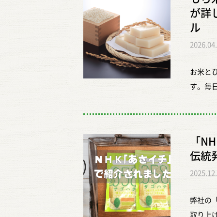
押さえ
ぐっと
―――
が詳
稲プラ
米の良
直さわ
ル
話して
た食感
車場 白
2026.04
と、水
で感じ
んぼ体験
米は炊
います
※イベ
お米と
ち米は
米。そ
なお、
す。毎
じゃな
「粘り
ます。
て楽し
めるな
は見た
https:
じよう
「もち
ますが
日（火
食感も
マルの
状態で
のみと
「N
ち米」
た。 
いはわ
します
伝統
なった
わらか
ではあ
受け取
2025.12
ります
わらか
ますし
―――
とうる
す。 
ちゃん
弊社の
ん大き
試して
のお米
取り上