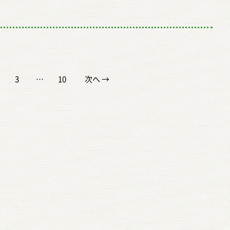
第一歩は「ちょい足しブレンド」 私たち御稲プライマルでは、
と違いはすぐに感じられます。 毎日の白ごはんとしては軽やか
に美味しく食べやすくなりますよ！） 汁物・煮物: 隠し味と
かいのに、中に少し芯が残る。そんな失敗は、水加減よりも浸
いけば、家庭でもお餅らしい状態に近づけることができます。
あります！ 産直さわちゃんで、みんなで泥だらけになって遊び
米のポテンシャルを引き出す工夫」として「ちょい足しブレン
やすさのあるうるち米。しっかりとした粘りともっちり感を楽
ラスされ、深みのある味わいに その他: ドレッシングやタレ
が原因になっていることが少なくありません。もち米を炊くと
はホームベーカリーにもそうした機能が付いていることがあ
イベントを開催！！ 田植えや体操、泥遊びに写真撮影。田んぼ
案しています。 たとえば、3合のお米を炊くときに... ・2合
のがもち米です。 味わいも少し違う 食感の違いはわかりやす
チンにあれば、いつもの料理がいつもと違う味わいに大変身！
まずこの下準備を大切にしてみてください。 炊飯器で炊くと、
のような大きな道具がなくても、もち米を楽しむことができる
に遊ぼう！ 以下、内容は随時更新していきますので、少しお
米 ・1合をミルキークイーンやもち米など、粘りや甘みが強い
が、味わいにもそれぞれの個性があります。 うるち米は、品種
ぜひ取り入れてみてください。 三五八には2種類ある！「生
りもちもちに仕上がります 炊飯器で炊いたもち米のよさは、し
なっています。 もち米は、食べものというより「家族の時間」
さい❕ 【Q＆A よくあるご質問】を作成しました。
このように、自分で少量の美味しいお米を混ぜるだけで、驚く
甘みや香りに違いはあるものの、全体としてはすっきりと食べ
三五八の材料となる米麹には、「生麹（なまこうじ）」と「乾
感が出やすいことです。 蒸したもち米と比べると、水分がしっ
れない もち米の話を聞いていて、いちばん心に残ったのは、も
/asked.page/@8205b3ae-18bd-4e45-a0e2-0acf90230058
りや食感が変わります。 特にミルキークイーンは、柔らかさと
印象です。おかずと合わせやすく、毎日食べても飽きにくいの
3
…
10
次へ →
ります。どちらを使うかで、出来上がりや使い勝手が大きく変
る分、やわらかく、もちもちとした仕上がりになります。まと
ただの食材ではないということでした。 昔は、お正月が近づく
え体験】 苗を田んぼに植えてみよう♪動きにくいけど楽しい
強く、冷めてももっちり。 備蓄米の硬さやあっさり感を見事に
です。 一方のもち米は、噛んだときに甘みが出やすく、味がし
見つけてください。 【簡単で便利！生糀の特徴】 1.発酵ス
よく、扱いやすいので、おはぎのように形を作る料理にも向い
きをしたり、蒸したもち米の香りが家の中に広がったり、丸め
植えの先生が教えてくれる時間 9:30ごろ 10:50ごろ 12:10ごろ
くれます。 こうした“自分で味を整える”行為は、単なるテクニ
していると感じる方が多いようです。御稲プライマルでも、お
変化を楽しめます。 2.食材についた三五八は洗い流さない。
す。 その一方で、炊き上がった瞬間にすぐフタを開けてしまう
いをしたり。そういう時間そのものが、家族の思い出になって
0ごろ 【どろんこ体操】 田んぼの中で体を動かしてみよう！
はなく、日常の中で「ご飯を楽しむ」意識を取り戻すきっかけ
ら「甘みがある」「味が濃い感じがする」といった声があると
ま切るだけです。 3.菌が活発なため、発酵の力が強く、食材
分がまだ落ち着いておらず、少しベタっと感じることがありま
た。蒸しているときの匂いを今でも覚えている。つく前のもち
を取るのが難しい⁉ 体操の先生と一緒に体操できる時間 9:15
、私たちは信じています。 ブレンド米は「1＋1＝2」じゃな
いました。 もち米は、ひと口食べたときの存在感があります。
に優れています。 御稲プライマルの生糀タイプ三五八は、こ
れを防ぐためにも、炊き上がったらすぐには開けず、10分ほど
ったおにぎりが好きだった。そんな記憶が自然と出てくるの
0:35ごろ 11:55ごろ 13:15ごろ 指定の洗い場で泥をキレイに洗
は奥深くなる お米をブレンドする、という発想は実はとても繊
を引き立てるというより、もち米そのものにおいしさがある。
最大限に楽しみたい方 * 腸活として発酵食品を取り入れたい方
てから開けるのがおすすめです。 このひと手間だけでも、余分
ち米が「食べる」だけでは終わらない存在だからだと思いま
。 【田んぼに入れる時間】 9:00～10:15 10:20～11:35
のです。 ただ混ぜれば良いのではなく、味わいの相性や役割分
印象のお米です。 粘りの違いには、成分の違いも関係している
短でアレンジ料理を楽しみたい方 乾燥麹は「漬物専用」として、
が落ち着いて、食感がぐっと整いやすくなります。 炊きたてを
今は、家で餅をついたり、おこわを作ったりする機会が少なくな
～12:55 13:00～14:30 ※各時間内で約30分間となります。 ☆参
えることで、単一品種にはない「複雑な美味しさ＝うまみのレ
いには、お米に含まれる成分も関わっています。 インタビュー
の伝統の味を楽しむことができる便利な商品なんですね。 御
見たくなる気持ちはありますが、そこを少し待ってあげるの
もしれません。それでも、年に一度でもいいから、家族で一緒
00円／1名 ※田んぼの中に入る方のみ。 ※当日会場でお支払
が生まれます。 たとえば... ・ミルキークイーンの「やさし
アミロース」の話も出ていました。アミロースが多いと、食感
ら！ 三五八を取り入れて、食卓をもっと豊かに！ 三五八
いしく炊くコツのひとつです。 蒸すと、また違ったおいしさが
米を炊いてみる。丸めてみる。食べてみる。そういう時間があ
いします。 ※イベント保険料も含まれています。 ※当日でも
」 ・コシヒカリの「強い旨味」 ・備蓄米の「さっぱりした抜
さっぱりした方向になりやすく、少ないと人は粘りを感じやす
調味料であり、現代の私たちの食生活にも寄り添ってくれる万
す 御稲プライマルでは、蒸し器で仕上げるもち米についても話
で、食卓は少し豊かになる気がします。 もち米には、味だけで
スペースに空きがあれば体験可能ですが、 確実に体験を希望さ