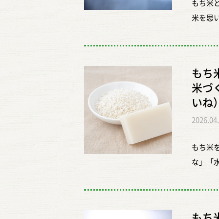
もち米
る体験
米を思
【こん
おこわ
まに特
実は、
・動物
た湯気
―――
もち
くるや
2026年
米づ
ほっと
10:15 
いね
ビュー
間は約
2026.04
とおい
足を取
りやす
できな
もち米
ふだん
生が、
な」「
て茶碗
す。 
と、少
に対し
きり体
るち米
間かけ
こにな
はあり
したり
泥を洗
もち