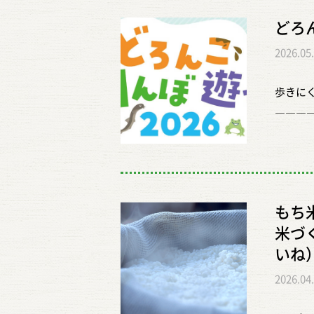
どろん
2026.05
歩きにく
―――
要】 
『どろ
を楽し
です。
もち
抽選会
米づ
「コン
いね
も多数
2026.04
イト↓↓ h
力】 ・