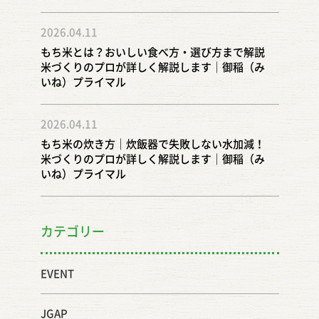
場（9時30分〜15時） ・動物ふれあい（うさぎさ
ん、羊さん） ・トレイン・飛行機飛ばし・くつと
2026.04.11
ばし・稲穂のしおり作り・タイヤ遊び・まつぼっ
もち米とは？おいしい食べ方・選び方まで解説
くり図工など ※コロナ対策に、ご協力お願い致し
米づくりのプロが詳しく解説します｜御稲（み
いね）プライマル
ます。受付にて、検温＆記帳願います。スタッフ
の指示にご協力ください！ ※マスク着用、水筒持
2026.04.11
参の上ご参加下さいませ。
もち米の炊き方｜炊飯器で失敗しない水加減！
・・・・・・・・・・・・・・・・ 駐車入口が、
米づくりのプロが詳しく解説します｜御稲（み
大変混み合いますので 気を付けてお越し下さいま
いね）プライマル
せ🙇‍♀️ スタッフ一同お待ちしております！
・・・・・・・・・・・・・・・・ 稲刈りはもち
カテゴリー
ろん！！🌾✨ ●どろんこ体操
🤸‍♂️（@tana.ka0818 先生） ●ミニトレイン🚃 ●美
EVENT
味しいものマルシェ15店舗集合 ●小動物🐇🐐 な
ど楽しいこと、ぎゅーっと詰まってます🌾✨ ★マ
JGAP