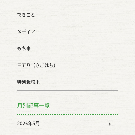
ルシェ出店者紹介★ @daitengu2017 さん
@nico_cafe_motomiya さん @kojiwadaya さん
できごと
@suzuishiya さん @ootama_curry さん
#asobebalab さん #名郷糀屋 さん #露伴亭 さん #
メディア
アニマルフォレストうつしの森 さん
@kameya_bookstore さん #鈴木醤油店 さん
もち米
@shimadanori_itami さん #山麓のパン屋いっ
さ さん #miine_primal さん ハーブとスローライ
三五八（さごはち）
フの研究家 さん です！ 後援／本宮市
特別栽培米
@motomiya_city_fukushima もとみやスポーツ
ネットワーク @motomiya_sportsnetwork
・・・・・・・・・・・・・・・・ みんなで、楽
月別記事一覧
しくどろんこになって 遊びましょう👩‍🌾👨‍🌾✨✨
🍚✨ #田んぼ#田んぼイベント #どろんこ田んぼ遊
2026年5月
び #食育#小学生#幼稚園 #どろんこ#本宮市 #もと