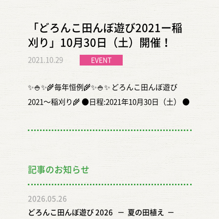
「どろんこ田んぼ遊び2021ー稲
刈り」10月30日（土）開催！
2021.10.29
EVENT
✨🍚✨🌾毎年恒例🌾✨🍚✨ どろんこ田んぼ遊び
2021〜稲刈り🌾 ●日程:2021年10月30日（土） ●
場所:福島県本宮市青田公民館 グランドと
隣の田んぼ
https://goo.gl/maps/4o46fpjyJok1WXwYA ●時
間:〈第一部〉9時30分〜11時10分 〈第二
記事のお知らせ
部〉13時00分〜14時40分 ●有料:事前申し込み500
円/1人 （3歳未満無料/保険料含む） 稲刈り
2026.05.26
体験、焼き芋🍠、どろんこ体操 ●無料:フリー入
どろんこ田んぼ遊び 2026 － 夏の田植え －