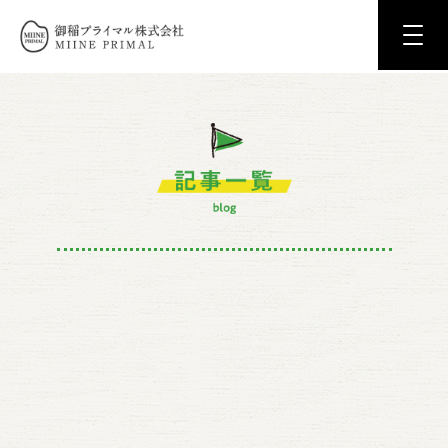
御稲プライマル株式会社 MIINE PRIM
記事一覧
ne