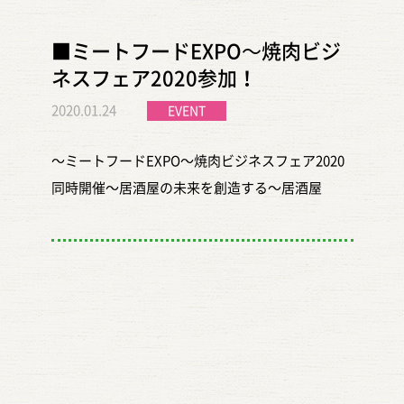
■ミートフードEXPO～焼肉ビジ
ネスフェア2020参加！
2020.01.24
EVENT
～ミートフードEXPO～焼肉ビジネスフェア2020
同時開催～居酒屋の未来を創造する～居酒屋
JAPAN2020 東京会場：2020年1月22日（水）～23
日（木） 10：00～17：00 会場東京会場：池袋
サンシャインシティ文化会館 展示ホールC・D 主
催焼肉ビジネスフェア実行委員会
https://yakinikufair.com/ 大好評でした！ありが
とうございます。 沢山の飲食店様とのお話ができ
まして、光栄です。 御稲のお米を気に入ってくだ