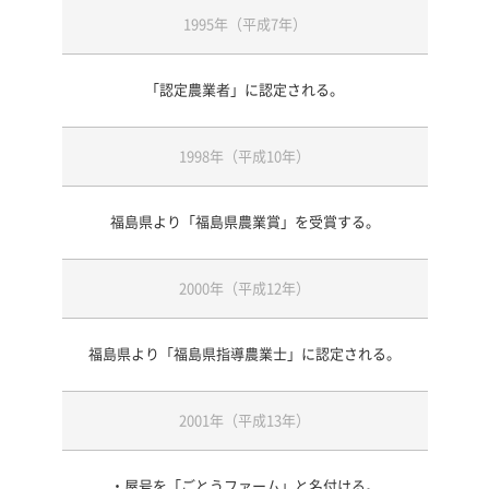
・製粉
1995年（平成7年）
・精米
委託
・日本
・米粉
「認定農業者」に認定される。
・米し
1998年（平成10年）
福島県より「福島県農業賞」を受賞する。
2000年（平成12年）
福島県より「福島県指導農業士」に認定される。
2001年（平成13年）
・屋号を「ごとうファーム」と名付ける。