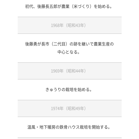
販売部
初代、後藤長五郎が農業（米づくり）を始める。
商品
・販売
・販売
・商品
1968年（昭和43年）
ルート
・WEB
・スー
・飲食
後藤勇が長市（二代目）の跡を継いで農業生産の
・旅館
中心となる。
・直売
・展示
経理部
経理
1969年（昭和44年）
・伝票
・入力
・基礎
管理
きゅうりの栽培を始める。
・労務
・顧客
・売上
・経費
1974年（昭和49年）
加工部
自社
・漬け
・米粉
温風・地下暖房の鉄骨ハウス栽培を開始する。
・三五
・味噌