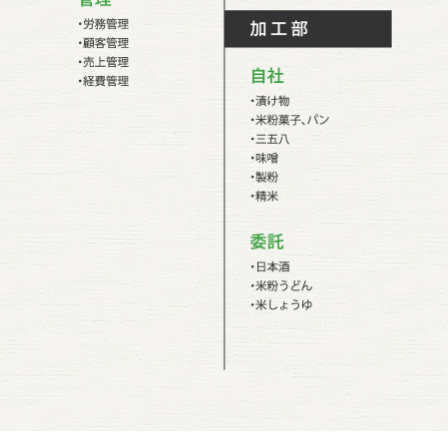
役員会
経営理
本 部
全体会
GAP推