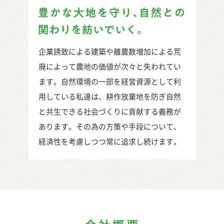
豊かな大地
自然との関わりを紡いでいく。
企業誘致による建築や離農数増加による荒
廃によって農地の価値が次々と失われてい
ます。自然環境の一部を経営資源として利
用している私達は、耕作放棄地を防ぎ自然
と共生できる社会づくりに貢献する義務が
あります。その為の方策や手段について、
経済性を考慮しつつ常に追求し続けます。