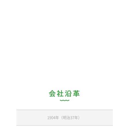
GAPの
HACC
HACC
生産部
米
・こし
・ひと
・ミル
・五百
・天の
・こが
・夢の
野菜
・きゅ
・ヤー
・大根
・他（
作業委
・一般
・秋作
検査部
会社沿革
データ
・食感
・官能
1904年（明治37年）
・GAB
農産物
・等級