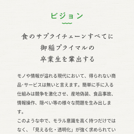
ビジョン
食のサプ
御稲プライマルの卒業生を輩出する
モノや情報が溢れる現代において、得られない商
品･サービスは無いと言えます。簡単に手に入る
仕組みは競争を激化させ、産地偽装、食品事故、
情報操作、隠ぺい等の様々な問題を生み出しま
す。
このような中で、モラル意識を高く持つだけでは
なく、「見える化・透明化」が強く求められてい