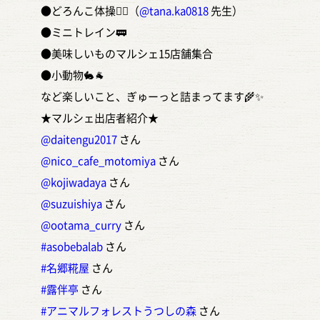
●どろんこ体操🤸‍♂️（
@tana.ka0818
先生）
●ミニトレイン🚃
●美味しいものマルシェ15店舗集合
●小動物🐇🐐
など楽しいこと、ぎゅーっと詰まってます🌾✨
★マルシェ出店者紹介★
@daitengu2017
さん
@nico_cafe_motomiya
さん
@kojiwadaya
さん
@suzuishiya
さん
@ootama_curry
さん
#asobebalab
さん
#名郷糀屋
さん
#露伴亭
さん
#アニマルフォレストうつしの森
さん