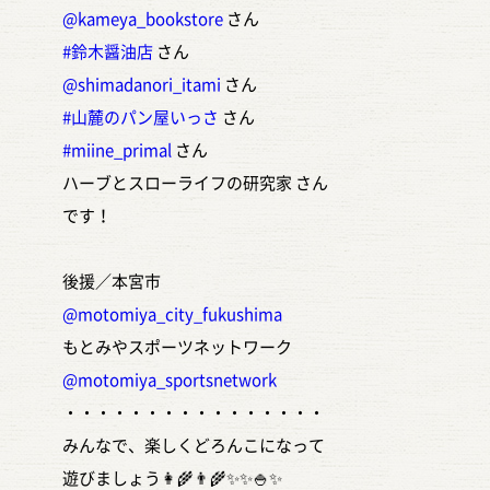
@kameya_bookstore
さん
#鈴木醤油店
さん
@shimadanori_itami
さん
#山麓のパン屋いっさ
さん
#miine_primal
さん
ハーブとスローライフの研究家 さん
です！
後援／本宮市
@motomiya_city_fukushima
もとみやスポーツネットワーク
@motomiya_sportsnetwork
・・・・・・・・・・・・・・・・
みんなで、楽しくどろんこになって
遊びましょう👩‍🌾👨‍🌾✨✨🍚✨