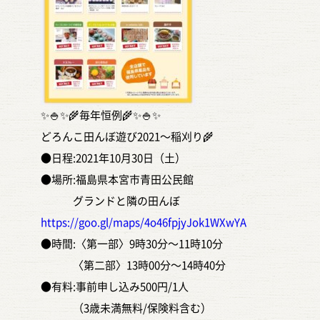
✨🍚✨🌾毎年恒例🌾✨🍚✨
どろんこ田んぼ遊び2021〜稲刈り🌾
●日程:2021年10月30日（土）
●場所:福島県本宮市青田公民館
グランドと隣の田んぼ
https://goo.gl/maps/4o46fpjyJok1WXwYA
●時間:〈第一部〉9時30分〜11時10分
〈第二部〉13時00分〜14時40分
●有料:事前申し込み500円/1人
（3歳未満無料/保険料含む）