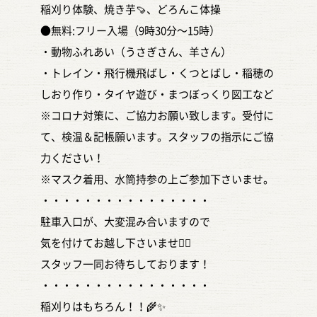
稲刈り体験、焼き芋🍠、どろんこ体操
●無料:フリー入場（9時30分〜15時）
・動物ふれあい（うさぎさん、羊さん）
・トレイン・飛行機飛ばし・くつとばし・稲穂の
しおり作り・タイヤ遊び・まつぼっくり図工など
※コロナ対策に、ご協力お願い致します。受付に
て、検温＆記帳願います。スタッフの指示にご協
力ください！
※マスク着用、水筒持参の上ご参加下さいませ。
・・・・・・・・・・・・・・・・
駐車入口が、大変混み合いますので
気を付けてお越し下さいませ🙇‍♀️
スタッフ一同お待ちしております！
・・・・・・・・・・・・・・・・
稲刈りはもちろん！！🌾✨