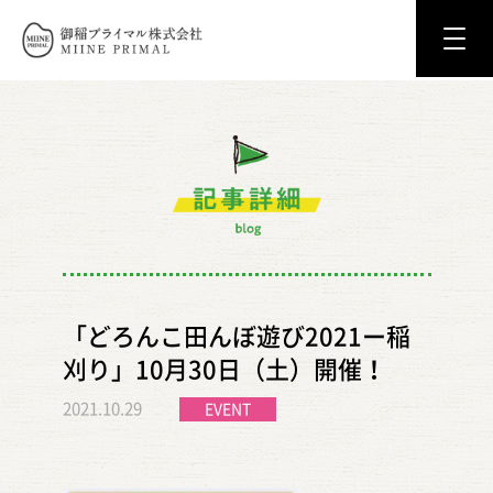
御稲プライマル株式会社 MIINE PRIM
記事詳細
ne
「どろんこ田んぼ遊び2021ー稲
刈り」10月30日（土）開催！
2021.10.29
EVENT