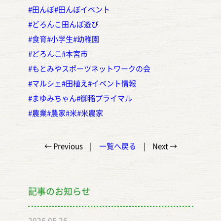
#田んぼ
#田んぼイベント
#どろんこ田んぼ遊び
#食育
#小学生
#幼稚園
#どろんこ
#本宮市
#もとみやスポーツネットワークの会
#マルシェ
#田植え
#イベント情報
#まゆみちゃん
#御稲プライマル
#
農業
#
農家
#
米
#
米農家
← Previous
一覧へ戻る
Next →
記事のお知らせ
2026.05.26