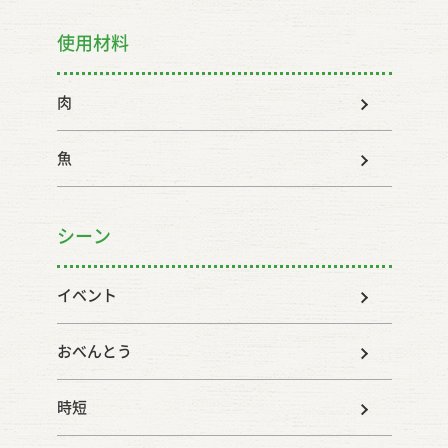
使用材料
肉
魚
シーン
イベント
おべんとう
時短