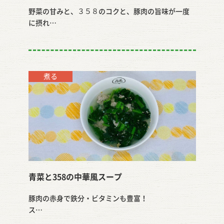
野菜の甘みと、３５８のコクと、豚肉の旨味が一度
に摂れ…
煮る
青菜と358の中華風スープ
豚肉の赤身で鉄分・ビタミンも豊富！
ス…