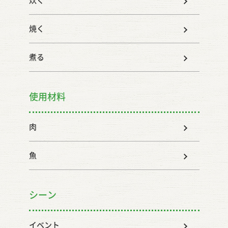
炊く
焼く
煮る
使用材料
肉
魚
シーン
イベント