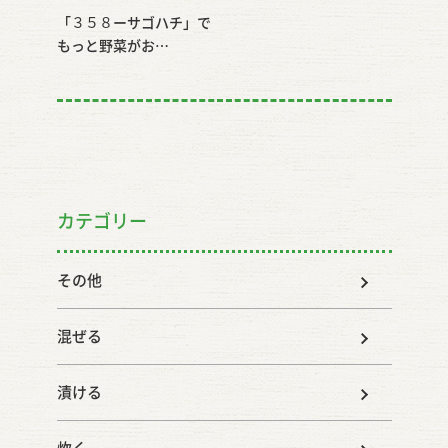
「３５８ーサゴハチ」で
もっと野菜がお…
カテゴリー
その他
混ぜる
漬ける