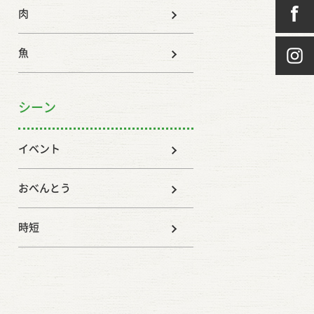
肉
魚
シーン
イベント
おべんとう
時短