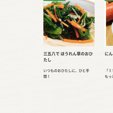
三五八で ほうれん草のおひ
にん
たし
いつものおひたしに、ひと手
「３
間！
もっ
子供も…