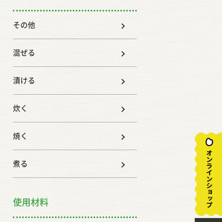
その他
混ぜる
漬ける
炊く
焼く
煮る
使用材料