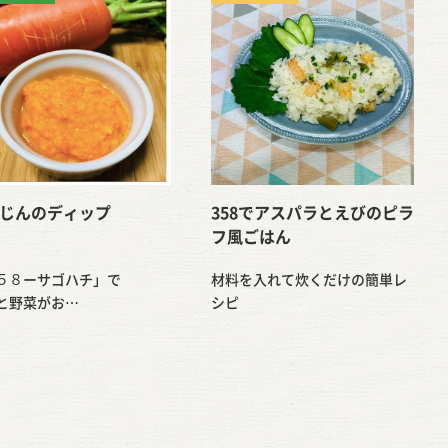
じんのディップ
358でアスパラとえびのピラ
フ風ごはん
５８ーサゴハチ」で
材料を入れて炊くだけの簡単レ
と野菜がお…
シピ
冷め…