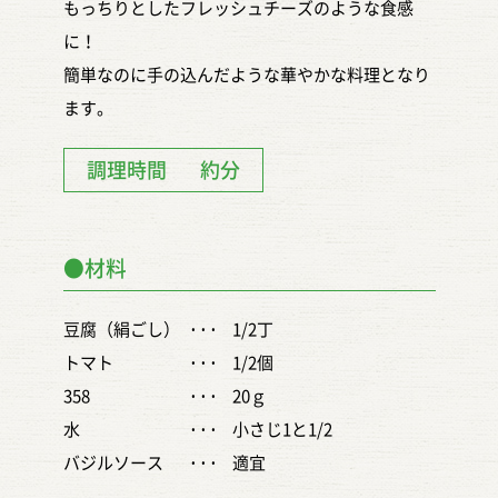
もっちりとしたフレッシュチーズのような食感
に！
簡単なのに手の込んだような華やかな料理となり
ます。
調理時間
約分
●材料
豆腐（絹ごし）
1/2丁
•••
トマト
1/2個
•••
358
20ｇ
•••
水
小さじ1と1/2
•••
バジルソース
適宜
•••