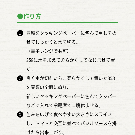
●作り方
豆腐をクッキングペーパーに包んで重しをの
せてしっかりと水を切る。
（電子レンジでも可）
358に水を加えて柔らかくしてなじませて置
く。
良く水が切れたら、柔らかくして置いた358
を豆腐の全面にぬり、
新しいクッキングペーパーに包んでタッパー
などに入れて冷蔵庫で１晩休ませる。
包みを広げて食べやすい大きさにスライス
し、トマトと交互に並べてバジルソースを掛
けたら出来上がり。