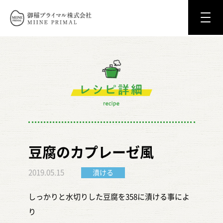
御稲プライマル株式会社 MIINE PRIM
レシピ詳細
recipe
豆腐のカプレーゼ風
2019.05.15
漬ける
しっかりと水切りした豆腐を358に漬ける事によ
り